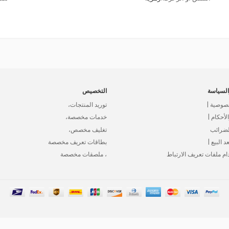
لسياسة
التخصيص
صوصية |
توريد المنتجات،
أحكام |
خدمات مخصصة،
لضرائب
تغليف مخصص،
د البيع |
بطاقات تعريف مخصصة
ام ملفات تعريف الارتباط
، ملصقات مخصصة