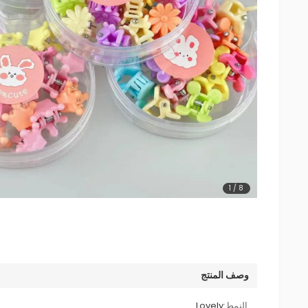
1
/
8
وصف المنتج
النمط:
Lovely