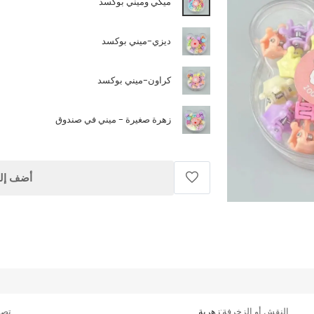
ميكي وميني بوكسد
ديزي-ميني بوكسد
كراون-ميني بوكسد
زهرة صغيرة - ميني في صندوق
أضف إلى
النقش أو الزخرفة:
زهرية
تصن