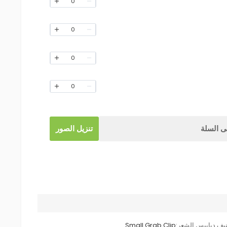
0
0
0
0
 السلة
تنزيل الصور
يف دبابيس الشعر:
Small Grab Clip