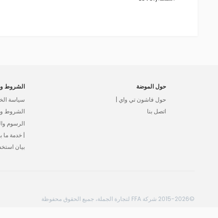
حول الموضة
الشروط وا
حول فاشون تي واي |
سياسة الخ
اتصل بنا
الشروط وال
الرسوم وا
| خدمة ما بع
بيان استخد
©2015-2026 شركة FFA لتجارة الجملة، جميع الحقوق محفوظة