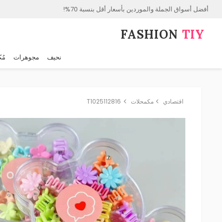
أفضل أسواق الجملة والموردين بأسعار أقل بنسبة 70%!
FASHION⁠
TIY
نحيف
مجوهرات
مُك
اقتصادي
مكمحلات
T1025112816