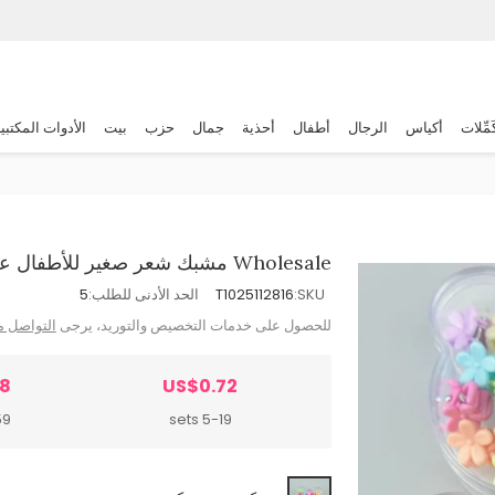
َمِّلات
أكياس
الرجال
أطفال
أحذية
جمال
حزب
بيت
الأدوات المكتبي
Wholesale مشبك شعر صغير للأطفال على شكل زهرة وحلوى
SKU:
T1025112816
الحد الأدنى للطلب:
5
للحصول على خدمات التخصيص والتوريد، يرجى
التواصل م
68
US$0.72
ets
5-19 sets