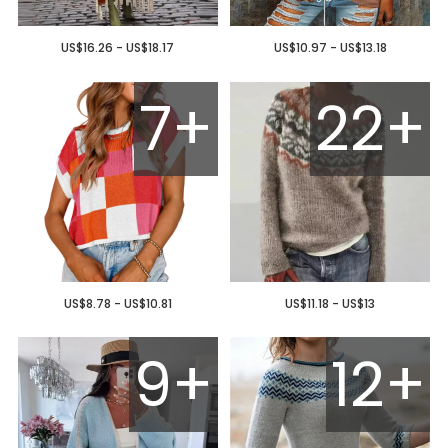
US$16.26 - US$18.17
US$10.97 - US$13.18
7+
22+
US$8.78 - US$10.81
US$11.18 - US$13
9+
12+