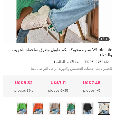
1
/
14
Wholesale سترة محبوكة بكم طويل وطوق سلحفاة للخريف
والشتاء
SKU:
T1025112760
الحد الأدنى للطلب:
1
للحصول على خدمات التخصيص والتوريد، يرجى
التواصل معنا
US$6.82
US$7.11
US$7.46
≥ 36 pieces
6-35 pieces
1-5 pieces