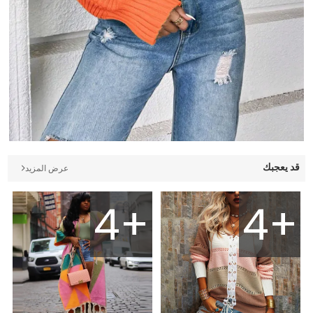
قد يعجبك
عرض المزيد
4+
4+