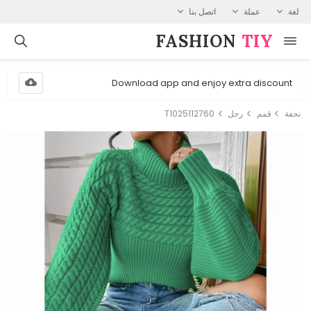
لغة
عملة
اتصل بنا
FASHION⁠
TIY
Download app and enjoy extra discount
نحفة
قمم
رجل
T1025112760