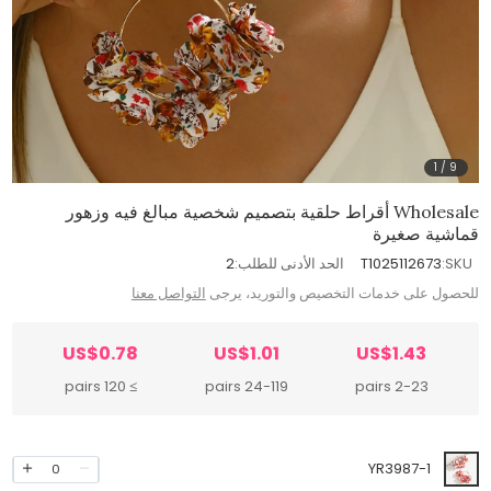
1
/
9
Wholesale أقراط حلقية بتصميم شخصية مبالغ فيه وزهور
قماشية صغيرة
SKU:
T1025112673
الحد الأدنى للطلب:
2
للحصول على خدمات التخصيص والتوريد، يرجى
التواصل معنا
US$0.78
US$1.01
US$1.43
≥ 120 pairs
24-119 pairs
2-23 pairs
YR3987-1
0