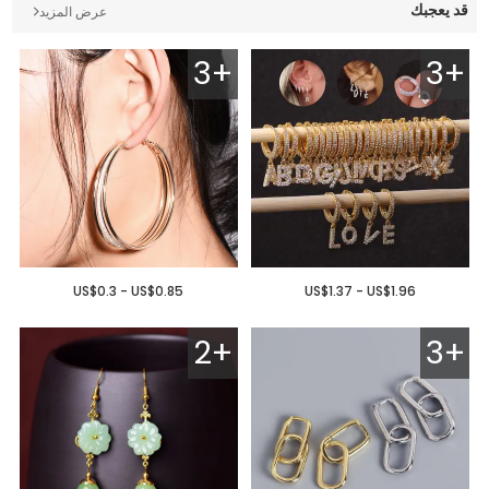
قد يعجبك
عرض المزيد
3+
3+
US$0.3 - US$0.85
US$1.37 - US$1.96
2+
3+