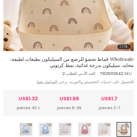
1
/
16
Wholesale قماط تجشؤ للرضع من السيليكون بطبعات لطيفة،
محايد، سيليكون بدرجة غذائية، نمط كرتوني
SKU:
T1025112642
الحد الأدنى للطلب:
2
للحصول على خدمات التخصيص والتوريد، يرجى
التواصل معنا
US$1.32
US$1.56
US$1.7
≥ 40 pieces
8-39 pieces
2-7 pieces