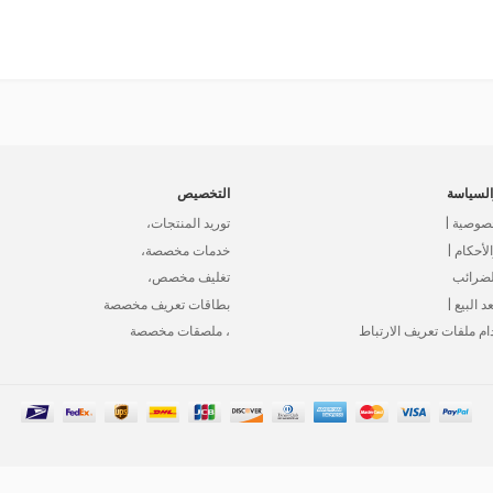
لسياسة
التخصيص
صوصية |
توريد المنتجات،
أحكام |
خدمات مخصصة،
لضرائب
تغليف مخصص،
د البيع |
بطاقات تعريف مخصصة
ام ملفات تعريف الارتباط
، ملصقات مخصصة