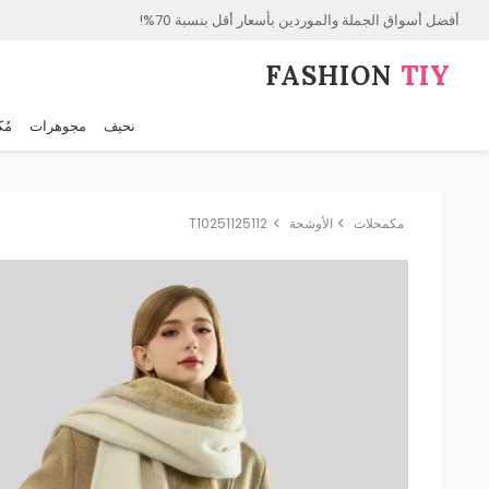
أفضل أسواق الجملة والموردين بأسعار أقل بنسبة 70%!
FASHION⁠
TIY
نحيف
مجوهرات
مُك
مكمحلات
الأوشحة
T10251125112