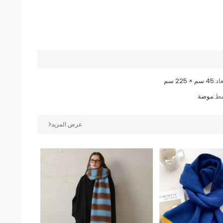
عاد:
45 سم × 225 سم
مط:
موضة
عرض المزيد