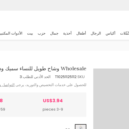
َمِّلات
أكياس
الرجال
أطفال
أحذية
جمال
حزب
بيت
الأدوات المكتبي
Wholesale وشاح طويل للنساء سميك ودافئ لتنسيق الألوان لخريف وشتاء
SKU:
T10251125112
الحد الأدنى للطلب:
3
للحصول على خدمات التخصيص والتوريد، يرجى
التواصل م
78
US$3.94
 pieces
3-9 pieces