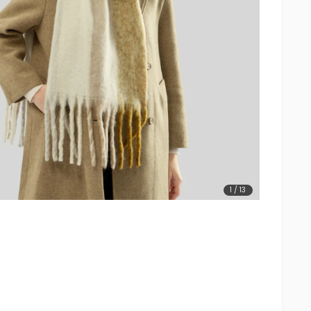
1
/
13