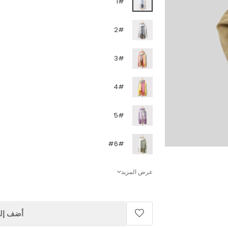
1#
2#
3#
4#
5#
#6#
عرض المزيد
أضف إلى