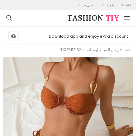
لغة
عملة
اتصل بنا
FASHION⁠
TIY
Download app and enjoy extra discount
نحفة
رجال الدم
إيستات
T1025112152