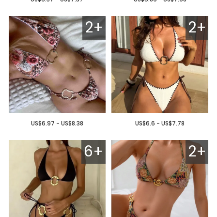
2+
2+
US$6.97 - US$8.38
US$6.6 - US$7.78
6+
2+