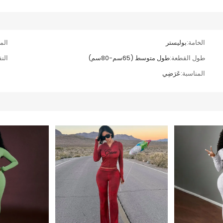
الخامة:
بوليستر
الم
طول القطعة:
طول متوسط (65سم-80سم)
الن
المناسبة:
عَرَضِي