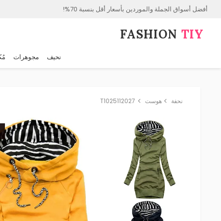
أفضل أسواق الجملة والموردين بأسعار أقل بنسبة 70%!
FASHION⁠
TIY
نحيف
مجوهرات
مُك
نحفة
هوست
T1025112027