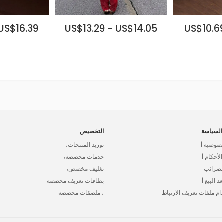
US$16.39
US$13.29 - US$14.05
US$10.6
لسياسة
التخصيص
صوصية |
توريد المنتجات،
أحكام |
خدمات مخصصة،
لضرائب
تغليف مخصص،
د البيع |
بطاقات تعريف مخصصة
ام ملفات تعريف الارتباط
، ملصقات مخصصة