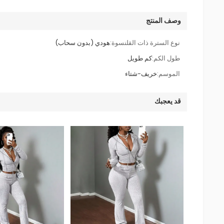
وصف المنتج
نوع السترة ذات القلنسوة:
هودي (بدون سحاب)
طول الكم:
كم طويل
الموسم:
خريف-شتاء
قد يعجبك