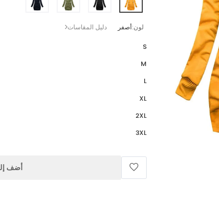
لون:
أصفر
دليل المقاسات
S
M
L
XL
2XL
3XL
أضف إلى