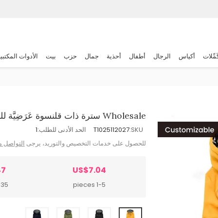
َمِّلات
أكياس
الرجال
أطفال
أحذية
جمال
حزب
بيت
الأدوات المكتبي
Wholesale سترة ذات قلنسوة عَرَضِيَّة للنساء مقاس ضيق طول متوسط خريف-شتاء
SKU:
T1025112027
الحد الأدنى للطلب:
1
للحصول على خدمات التخصيص والتوريد، يرجى
التواصل م
47
US$7.04
 pieces
1-5 pieces