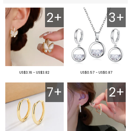
2+
3+
US$3.16 - US$3.82
US$0.57 - US$0.87
7+
2+