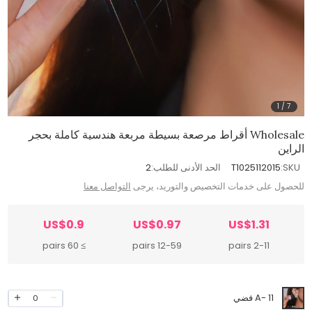
1
/
7
Wholesale أقراط مرصعة بسيطة مربعة هندسية كاملة بحجر
الراين
SKU:
T1025112015
الحد الأدنى للطلب:
2
للحصول على خدمات التخصيص والتوريد، يرجى
التواصل معنا
US$0.9
US$0.97
US$1.31
≥ 60 pairs
12-59 pairs
2-11 pairs
A- 11 فضي
0