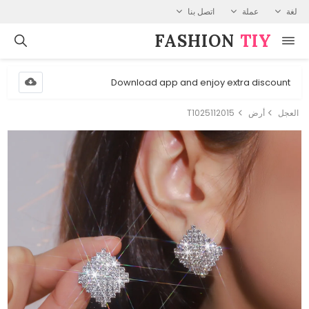
لغة
عملة
اتصل بنا
FASHION⁠
TIY
Download app and enjoy extra discount
العجل
أرض
T1025112015