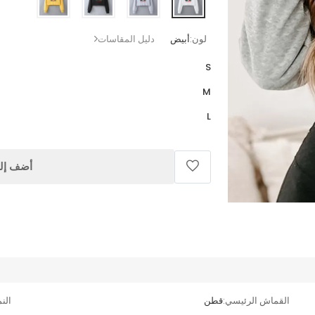
لون:
أبيض
دليل المقاسات
S
M
L
أضف إلى
القماش الرئيسي:
قطن
الن