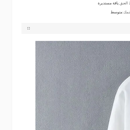
العنق:
ياقة مستديرة
ُمك:
متوسط