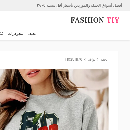
أفضل أسواق الجملة والموردين بأسعار أقل بنسبة 70%!
FASHION⁠
TIY
نحيف
مجوهرات
مُك
نحفة
نوافذ
T102511176