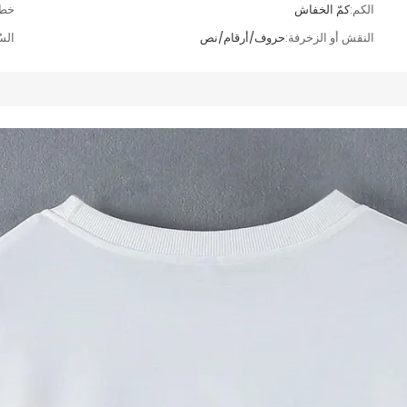
الكم:
كمّ الخفاش
خط 
النقش أو الزخرفة:
حروف/أرقام/نص
الس