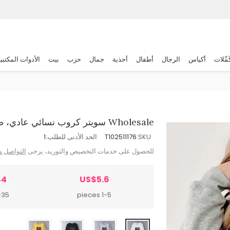
َمِّلات
أكياس
الرجال
أطفال
أحذية
جمال
حزب
بيت
الأدوات المكتبي
Wholesale سويتر كروب نسائي عادي، طباعة كرز وحروف، ستايل الشارع
SKU:
T102511176
الحد الأدنى للطلب:
1
للحصول على خدمات التخصيص والتوريد، يرجى
التواصل م
44
US$5.6
 pieces
1-5 pieces