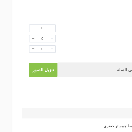
0
0
0
 السلة
تنزيل الصور
مط:
هيبستر حضري