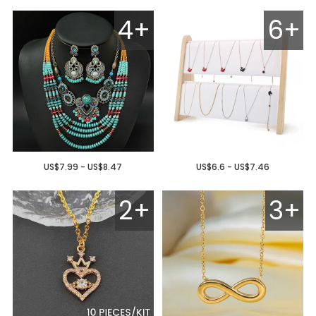
4+
6+
US$7.99 - US$8.47
US$6.6 - US$7.46
2+
3+