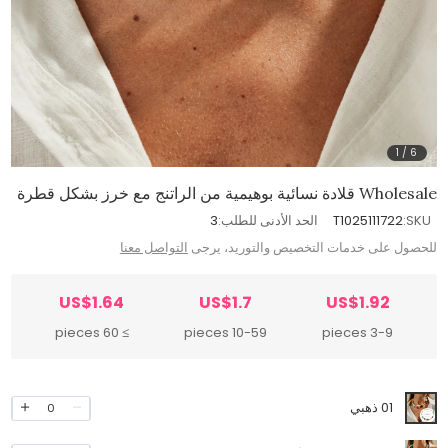
1
/
6
Wholesale قلادة نسائية بوهيمية من الراتنج مع خرز بشكل قطرة
SKU:
T1025111722
الحد الأدنى للطلب:
3
للحصول على خدمات التخصيص والتوريد، يرجى
التواصل معنا
US$1.64
US$1.7
US$1.92
≥ 60 pieces
10-59 pieces
3-9 pieces
01 ذهبي
0