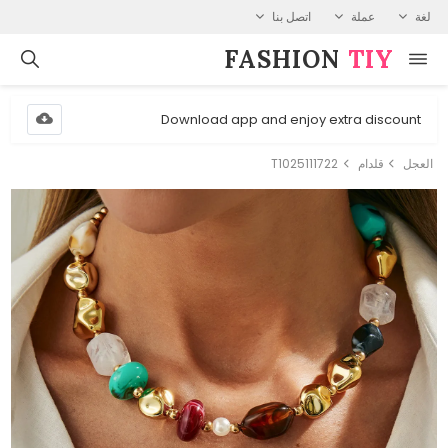
لغة
عملة
اتصل بنا
FASHION⁠
TIY
Download app and enjoy extra discount
العجل
قلدام
T1025111722