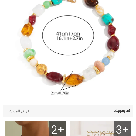
قد يعجبك
عرض المزيد
2+
3+