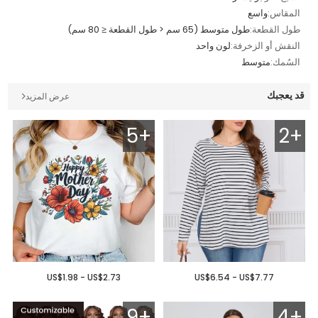
المقاس:
واسع
طول القطعة:
طول متوسط (65 سم < طول القطعة ≤ 80 سم)
النقش أو الزخرفة:
لون واحد
السُمك:
متوسط
قد يعجبك
عرض المزيد
5+
2+
US$1.98 - US$2.73
US$6.54 - US$7.77
9+
4+