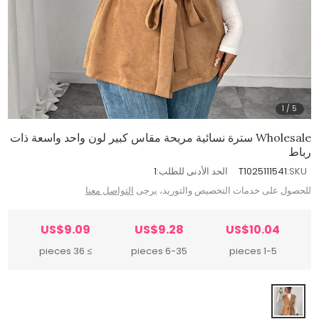
1
/
5
Wholesale سترة نسائية مريحة مقاس كبير لون واحد واسعة ذات
رباط
SKU:
T1025111541
الحد الأدنى للطلب:
1
للحصول على خدمات التخصيص والتوريد، يرجى
التواصل معنا
US$9.09
US$9.28
US$10.04
≥ 36 pieces
6-35 pieces
1-5 pieces