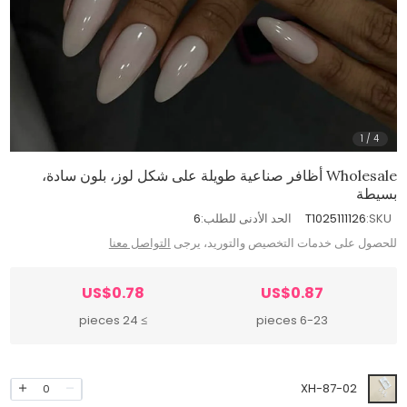
1
/
4
Wholesale أظافر صناعية طويلة على شكل لوز، بلون سادة،
بسيطة
SKU:
T1025111126
الحد الأدنى للطلب:
6
للحصول على خدمات التخصيص والتوريد، يرجى
التواصل معنا
US$0.78
US$0.87
≥ 24 pieces
6-23 pieces
XH-87-02
0