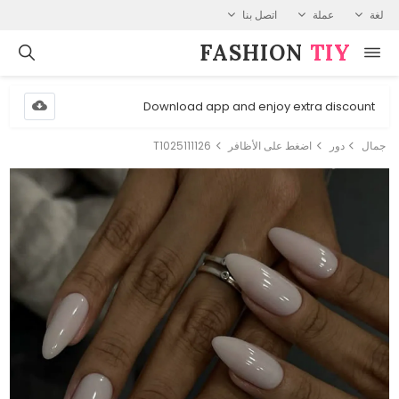
لغة
عملة
اتصل بنا
FASHION⁠
TIY
Download app and enjoy extra discount
جمال
دور
اضغط على الأظافر
T1025111126