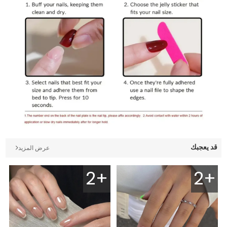
قد يعجبك
عرض المزيد
2+
2+