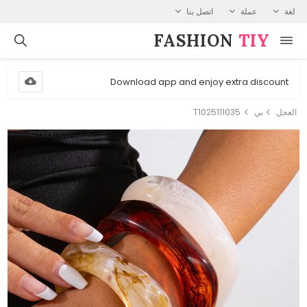
لغة
عملة
اتصل بنا
FASHION⁠
TIY
Download app and enjoy extra discount
العجل
بي
T1025111035