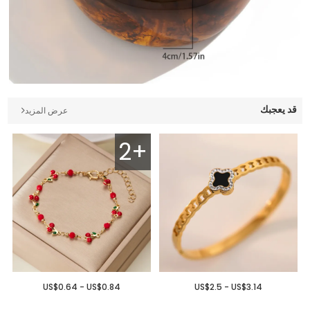
قد يعجبك
عرض المزيد
2+
US$0.64 - US$0.84
US$2.5 - US$3.14