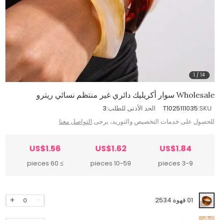
1
/
14
Wholesale سوار أكريليك دائري غير منتظم نسائي ريترو
SKU:
T1025111035
الحد الأدنى للطلب:
3
للحصول على خدمات التخصيص والتوريد، يرجى
التواصل معنا
US$1.56
US$1.62
US$1.84
≥ 60 pieces
10-59 pieces
3-9 pieces
01 قهوة 2534
0