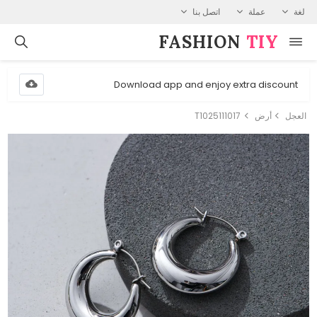
لغة
عملة
اتصل بنا
FASHION⁠
TIY
Download app and enjoy extra discount
العجل
أرض
T1025111017