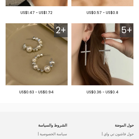
US$1.47 - US$1.72
US$0.57 - US$0.8
2+
5+
US$0.63 - US$0.94
US$0.36 - US$0.4
حول الموضة
الشروط والسياسة
حول فاشون تي واي |
سياسة الخصوصية |