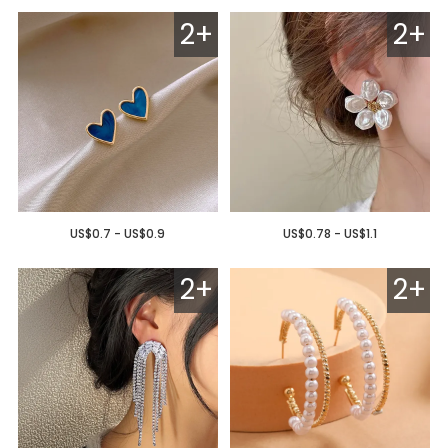
2+
2+
US$0.7 - US$0.9
US$0.78 - US$1.1
2+
2+