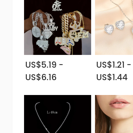
US$5.19 -
US$1.21 -
US$6.16
US$1.44