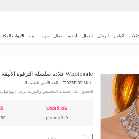
َمِّلات
أكياس
الرجال
أطفال
أحذية
جمال
حزب
بيت
الأدوات المكتبي
Wholesale قلادة سلسلة الترقوة الأنيقة بالراينستون للنساء
SKU:
T1025111011
الحد الأدنى للطلب:
3
للحصول على خدمات التخصيص والتوريد، يرجى
التواصل م
23
US$2.45
 pieces
3-9 pieces