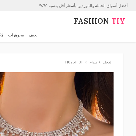
أفضل أسواق الجملة والموردين بأسعار أقل بنسبة 70%!
FASHION⁠
TIY
نحيف
مجوهرات
مُك
العجل
قلدام
T1025111011