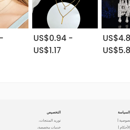
-
US$0.94 -
US$4.8
US$1.17
US$5.8
لسياسة
التخصيص
صوصية |
توريد المنتجات،
أحكام |
خدمات مخصصة،