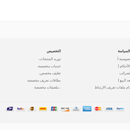
لسياسة
التخصيص
صوصية |
توريد المنتجات،
أحكام |
خدمات مخصصة،
لضرائب
تغليف مخصص،
د البيع |
بطاقات تعريف مخصصة
ام ملفات تعريف الارتباط
، ملصقات مخصصة