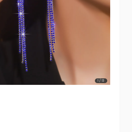
1
/
13