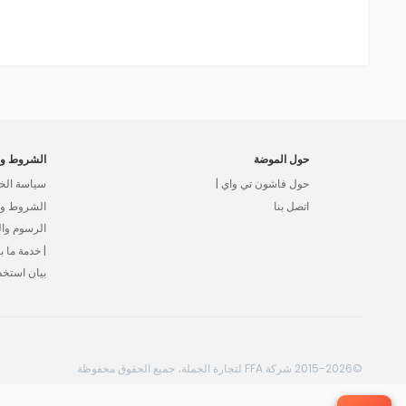
حول الموضة
الشروط وا
حول فاشون تي واي |
سياسة الخ
اتصل بنا
الشروط وال
الرسوم وا
| خدمة ما بع
بيان استخد
©2015-2026 شركة FFA لتجارة الجملة، جميع الحقوق محفوظة