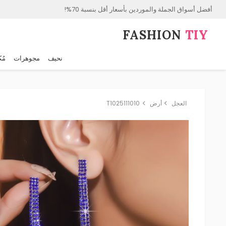
أفضل أسواق الجملة والموردين بأسعار أقل بنسبة 70%!
FASHION⁠
TIY
نحيف
مجوهرات
مُك
العجل
أرض
T1025111010