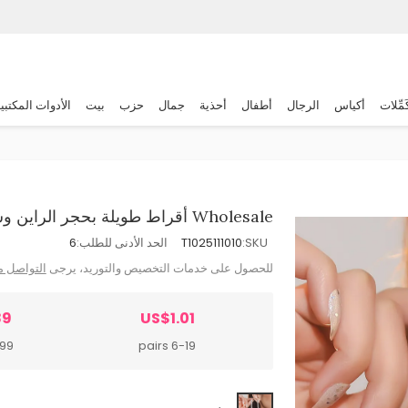
َمِّلات
أكياس
الرجال
أطفال
أحذية
جمال
حزب
بيت
الأدوات المكتبي
Wholesale أقراط طويلة بحجر الراين وشرابة بلون سادة للنساء
SKU:
T1025111010
الحد الأدنى للطلب:
6
للحصول على خدمات التخصيص والتوريد، يرجى
التواصل م
89
US$1.01
pairs
6-19 pairs