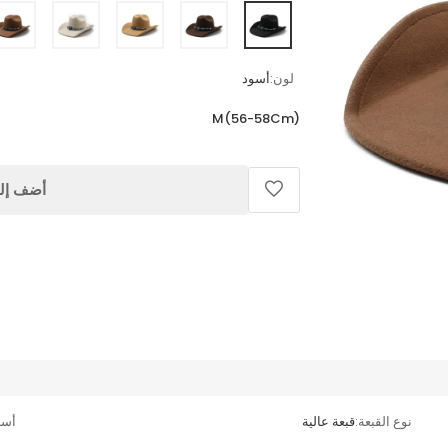
لون:
أسود
M(56-58Cm)
أضف إلى
نوع القبعة:
قبعة عالية
أسل