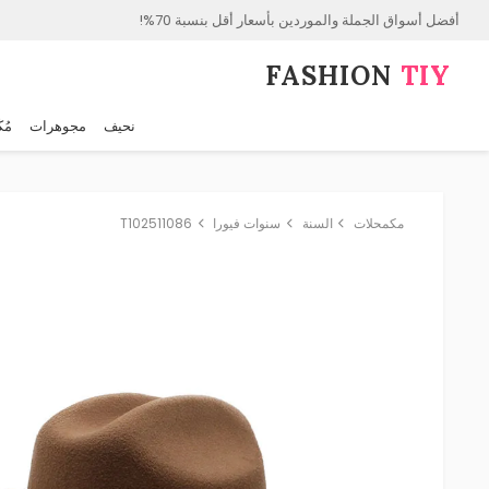
أفضل أسواق الجملة والموردين بأسعار أقل بنسبة 70%!
FASHION⁠
TIY
نحيف
مجوهرات
مُك
مكمحلات
السنة
سنوات فيورا
T102511086