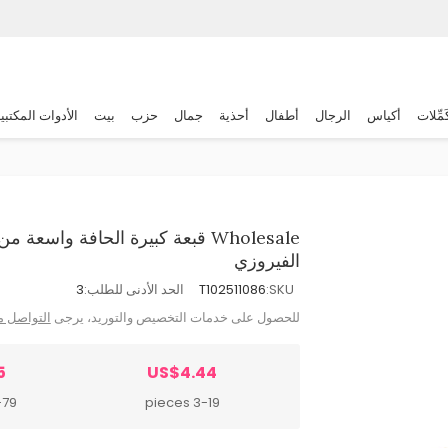
َمِّلات
أكياس
الرجال
أطفال
أحذية
جمال
حزب
بيت
الأدوات المكتبي
Wholesale قبعة كبيرة الحافة وا
الفيروزي
SKU:
T102511086
الحد الأدنى للطلب:
3
للحصول على خدمات التخصيص والتوريد، يرجى
التواصل م
5
US$4.44
pieces
3-19 pieces