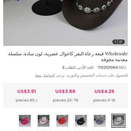
1
/
21
Wholesale قبعة رعاة البقر كاجوال عصرية، لون سادة، سلسلة
معدنية مجوفة
SKU:
T102511084
الحد الأدنى للطلب:
3
للحصول على خدمات التخصيص والتوريد، يرجى
التواصل معنا
US$3.91
US$3.96
US$4.25
≥ 80 pieces
20-79 pieces
3-19 pieces