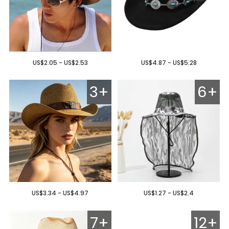
US$2.05 - US$2.53
US$4.87 - US$5.28
3+
6+
US$3.34 - US$4.97
US$1.27 - US$2.4
7+
12+