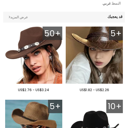
النمط:
غربي
قد يعجبك
عرض المزيد
50+
5+
US$2.76 - US$3.24
US$1.82 - US$2.26
5+
10+