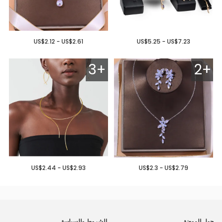
US$2.12 - US$2.61
US$5.25 - US$7.23
3+
2+
US$2.44 - US$2.93
US$2.3 - US$2.79
حول الموضة
الشروط والسياسة