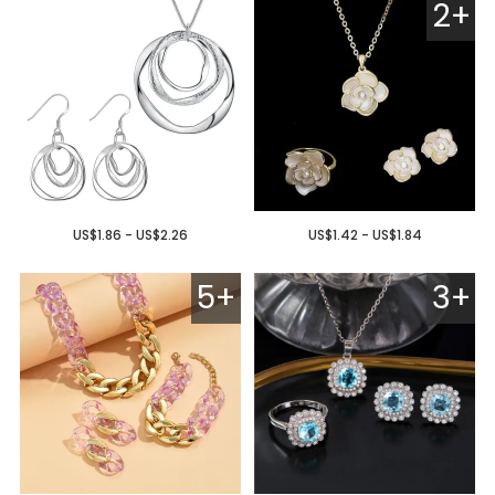
2+
US$1.86 - US$2.26
US$1.42 - US$1.84
5+
3+