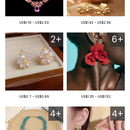
US$1.19 - US$2.03
US$1.82 - US$2.36
2+
6+
US$0.7 - US$0.89
US$1.25 - US$1.52
4+
4+