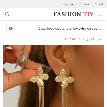
لغة
عملة
اتصل بنا
FASHION⁠
TIY
Download app and enjoy extra discount
العجل
أرض
T1025110135