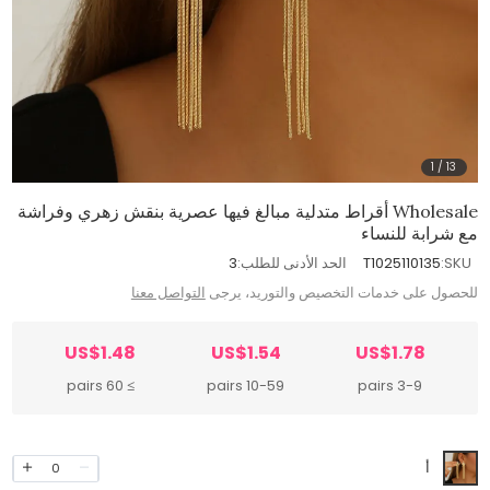
1
/
13
Wholesale أقراط متدلية مبالغ فيها عصرية بنقش زهري وفراشة
مع شرابة للنساء
SKU:
T1025110135
الحد الأدنى للطلب:
3
للحصول على خدمات التخصيص والتوريد، يرجى
التواصل معنا
US$1.48
US$1.54
US$1.78
≥ 60 pairs
10-59 pairs
3-9 pairs
أ
0