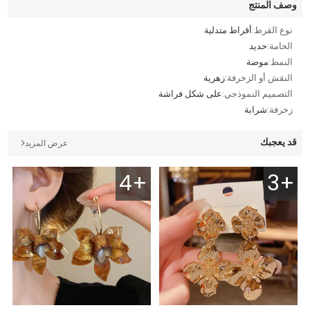
وصف المنتج
نوع القرط:
أقراط متدلية
الخامة:
حديد
النمط:
موضة
النقش أو الزخرفة:
زهرية
التصميم النموذجي:
على شكل فراشة
زخرفة:
شرابة
قد يعجبك
عرض المزيد
4+
3+