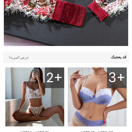
قد يعجبك
عرض المزيد
2+
3+