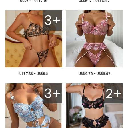
US$6.1 - US$7.91
US$5.17 - US$6.47
3+
US$7.38 - US$9.2
US$4.76 - US$6.62
3+
2+