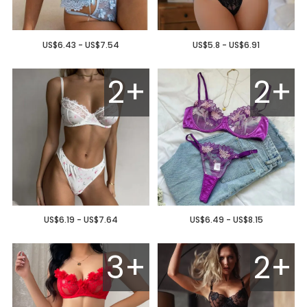
US$6.43 - US$7.54
US$5.8 - US$6.91
2+
2+
US$6.19 - US$7.64
US$6.49 - US$8.15
3+
2+