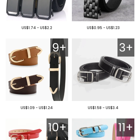
US$1.74 - US$2.2
US$0.95 - US$1.23
9+
3+
US$1.09 - US$1.24
US$1.58 - US$3.4
10+
11+