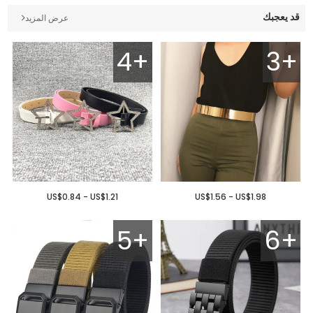
قد يعجبك
عرض المزيد
4+
3+
US$0.84 - US$1.21
US$1.56 - US$1.98
5+
6+