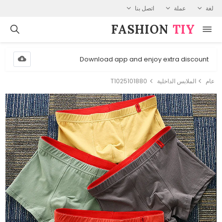
لغة
عملة
اتصل بنا
FASHION⁠
TIY
Download app and enjoy extra discount
عام
الملابس الداخلية
T1025101880