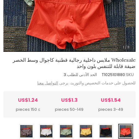
1
/
11
Wholesale ملابس داخلية رجالية قطنية كاجوال وسط الخصر
ضيقة قابلة للتنفس بلون واحد
SKU:
T1025101880
الحد الأدنى للطلب:
3
للحصول على خدمات التخصيص والتوريد، يرجى
التواصل معنا
US$1.24
US$1.3
US$1.54
≥ 150 pieces
50-149 pieces
3-49 pieces