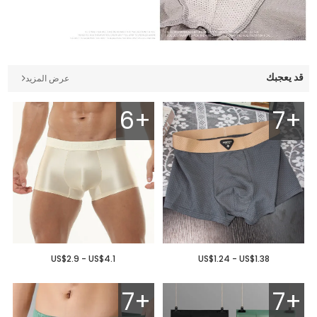
قد يعجبك
عرض المزيد
6+
7+
US$2.9 - US$4.1
US$1.24 - US$1.38
7+
7+