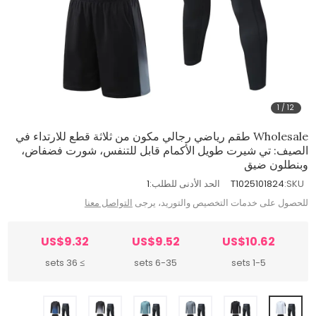
1
/
12
Wholesale طقم رياضي رجالي مكون من ثلاثة قطع للارتداء في
الصيف: تي شيرت طويل الأكمام قابل للتنفس، شورت فضفاض،
وبنطلون ضيق
SKU:
T1025101824
الحد الأدنى للطلب:
1
للحصول على خدمات التخصيص والتوريد، يرجى
التواصل معنا
US$9.32
US$9.52
US$10.62
≥ 36 sets
6-35 sets
1-5 sets