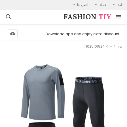
لغة
عملة
اتصل بنا
FASHION⁠
TIY
Download app and enjoy extra discount
عام
-
T1025101824