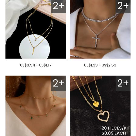
2+
2+
US$0.94 - US$1.17
US$1.99 - US$2.59
2+
2+