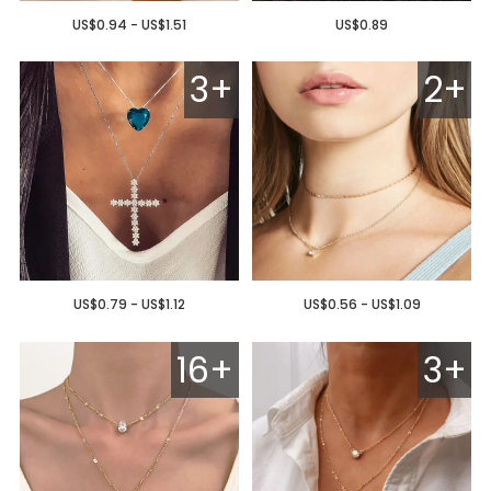
US$0.94 - US$1.51
US$0.89
3+
2+
US$0.79 - US$1.12
US$0.56 - US$1.09
16+
3+