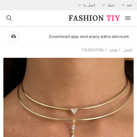
لغة
عملة
اتصل بنا
FASHION⁠
TIY
Download app and enjoy extra discount
العجل
قلدام
T1025101739