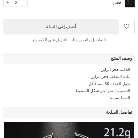
فضي
0
أضف إلى السلة
التفاصيل والصور متاحة للتنزيل على الكمبيوتر
وصف المنتج
الخامة:
حجر الراين
مادة المعلقة:
حجر الراين
طول القلادة:
30 سم فأقل
التصميم النموذجي:
شكل السقوط
النمط:
بسيط
تفاصيل السلعة