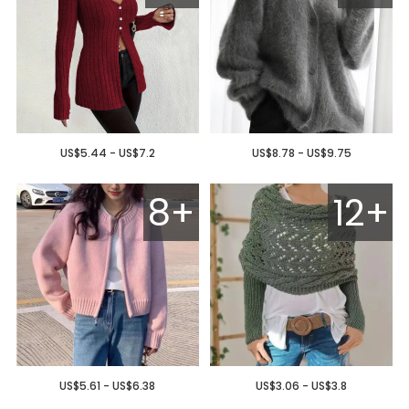
US$5.44 - US$7.2
US$8.78 - US$9.75
8+
12+
US$5.61 - US$6.38
US$3.06 - US$3.8