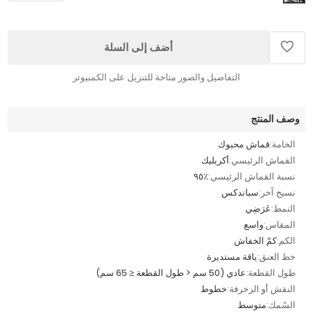
أضف إلى السلة
التفاصيل والصور متاحة للتنزيل على الكمبيوتر
وصف المنتج
الخامة:
قماش محبوك
القماش الرئيسي:
أكريليك
نسبة القماش الرئيسي:
٪٩٥
نسيج آخر:
سباندكس
النمط:
عَرَضِي
المقاس:
واسع
الكم:
كمّ الخفاش
خط العنق:
ياقة مستديرة
طول القطعة:
عادي (50 سم < طول القطعة ≤ 65 سم)
النقش أو الزخرفة:
خطوط
السُمك:
متوسط