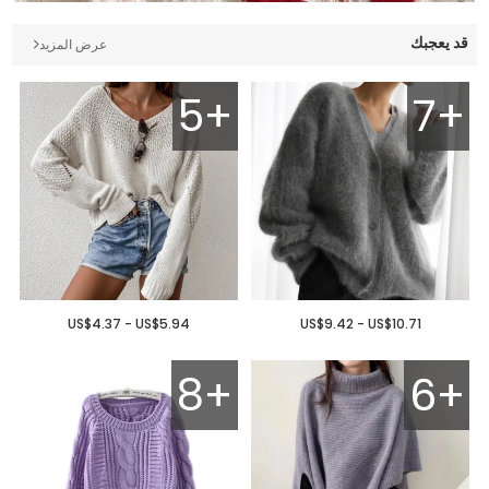
قد يعجبك
عرض المزيد
5+
7+
US$4.37 - US$5.94
US$9.42 - US$10.71
8+
6+