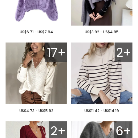
US$6.71 - US$7.94
US$3.92 - US$4.95
17+
2+
US$4.73 - US$5.92
US$11.42 - US$14.19
2+
6+