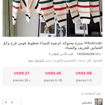
1
/
4
Wholesale سترة محبوكة عَرَضِية للنساء بخطوط قوس قزح وكمّ
الخفاش للخريف والشتاء
SKU:
T102509299
الحد الأدنى للطلب:
1
للحصول على خدمات التخصيص والتوريد، يرجى
التواصل معنا
US$5.27
US$5.45
US$5.98
≥ 36 pieces
6-35 pieces
1-5 pieces
دليل المقاسات
مشمش
0