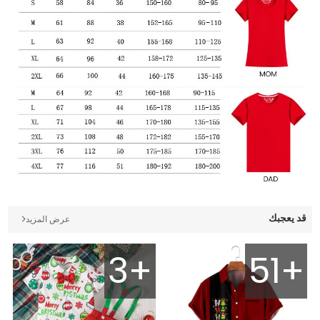
قد يعجبك
عرض المزيد
3+
51+