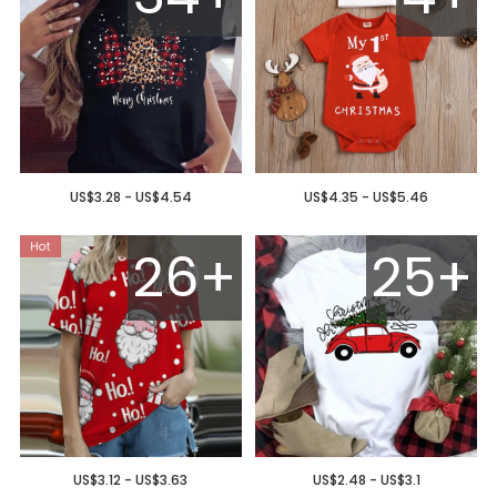
US$3.28 - US$4.54
US$4.35 - US$5.46
26+
25+
US$3.12 - US$3.63
US$2.48 - US$3.1