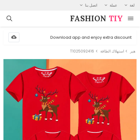
لغة
عملة
اتصل بنا
FASHION⁠
TIY
Download app and enjoy extra discount
هير
استهلاك الطاقة
T1025092416