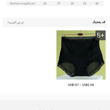
قد يعجبك
عرض المزيد
5+
US$1.67 - US$2.06