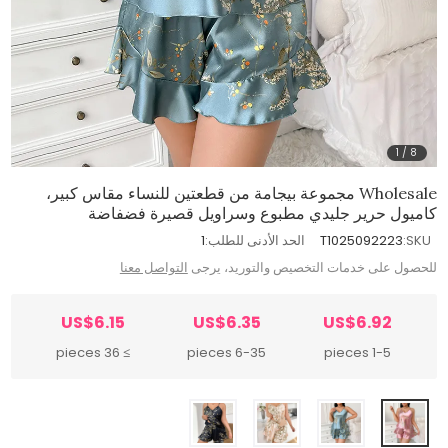
1
/
8
Wholesale مجموعة بيجامة من قطعتين للنساء مقاس كبير،
كاميول حرير جليدي مطبوع وسراويل قصيرة فضفاضة
SKU:
T1025092223
الحد الأدنى للطلب:
1
للحصول على خدمات التخصيص والتوريد، يرجى
التواصل معنا
US$6.15
US$6.35
US$6.92
≥ 36 pieces
6-35 pieces
1-5 pieces