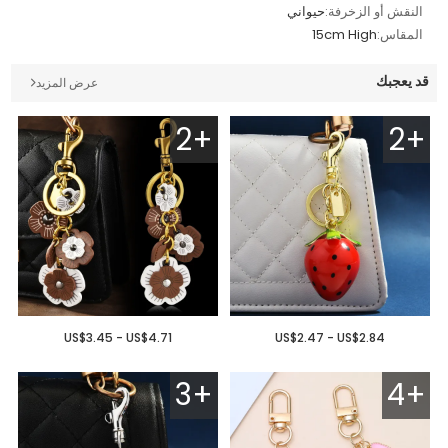
النقش أو الزخرفة:
حيواني
المقاس:
15cm High
قد يعجبك
عرض المزيد
2+
2+
US$3.45 - US$4.71
US$2.47 - US$2.84
3+
4+