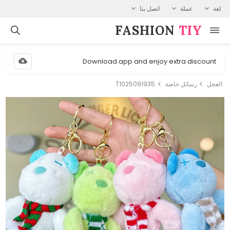
لغة
عملة
اتصل بنا
FASHION⁠
TIY
Download app and enjoy extra discount
العجل
رسائل خاصة
T1025091935