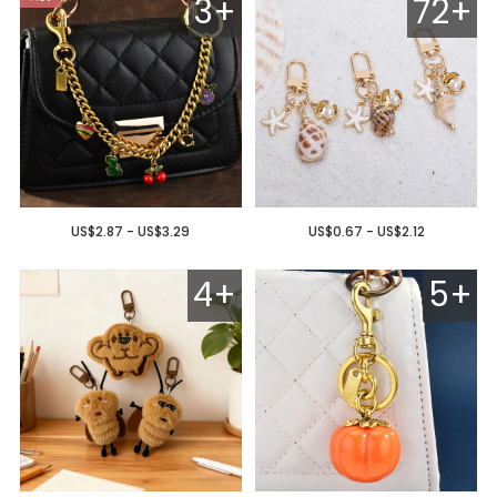
3+
72+
US$2.87 - US$3.29
US$0.67 - US$2.12
4+
5+