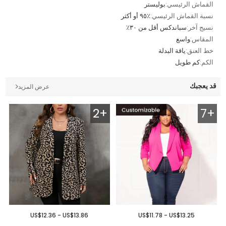
القماش الرئيسي:
بوليستر
نسبة القماش الرئيسي:
٪٩٥ أو أكثر
نسيج آخر:
سباندكس أقل من ٣٠٪
المقاس:
واسع
خط العنق:
ياقة البدلة
الكم:
كم طويل
قد يعجبك
عرض المزيد
2+
7+
US$12.36 - US$13.86
US$11.78 - US$13.25