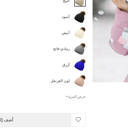
البيج
أسود
أبيض
رمادي فاتح
أزرق
لون القرنفل
عرض المزيد
أضف إلى