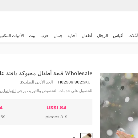
َمِّلات
أكياس
الرجال
أطفال
أحذية
جمال
حزب
بيت
الأدوات المكتبي
Wholesale قبعة أطفال محبوكة دافئة عالية السقف لخريف وشتاء كاجوال
SKU:
T1025091862
الحد الأدنى للطلب:
3
للحصول على خدمات التخصيص والتوريد، يرجى
التواصل م
4
US$1.84
 pieces
3-9 pieces