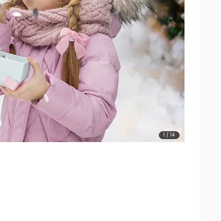
1
/
14