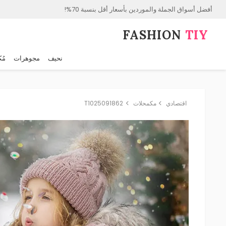
أفضل أسواق الجملة والموردين بأسعار أقل بنسبة 70%!
FASHION⁠
TIY
نحيف
مجوهرات
مُك
اقتصادي
مكمحلات
T1025091862