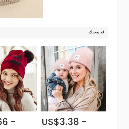
قد يعجبك
66 -
US$3.38 -