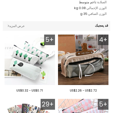
الصلابة:
ناعم متوسط
الوزن الإجمالي:
0.08 kg
الوزن الصافي:
35 g
قد يعجبك
عرض المزيد
5+
4+
US$0.32 - US$0.71
US$2.26 - US$2.72
29+
5+