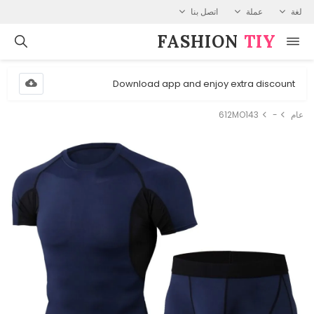
لغة
عملة
اتصل بنا
FASHION⁠
TIY
Download app and enjoy extra discount
عام
-
612MO143