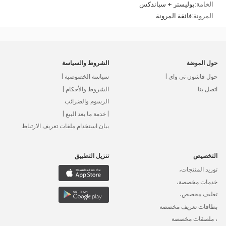
الخامة:
بوليستر + سباندكس
المرونة:
فائقة المرونة
حول الموضة
الشروط والسياسة
حول فاشون تي واي |
سياسة الخصوصية |
اتصل بنا
الشروط والأحكام |
الرسوم والضرائب
| خدمة ما بعد البيع |
بيان استخدام ملفات تعريف الارتباط
التخصيص
تنزيل التطبيق
توريد المنتجات،
خدمات مخصصة،
تغليف مخصص،
بطاقات تعريف مخصصة
، ملصقات مخصصة