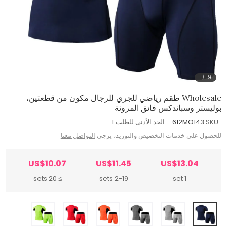
1
/
19
Wholesale طقم رياضي للجري للرجال مكون من قطعتين،
بوليستر وسباندكس فائق المرونة
SKU:
612MO143
الحد الأدنى للطلب:
1
للحصول على خدمات التخصيص والتوريد، يرجى
التواصل معنا
US$10.07
US$11.45
US$13.04
≥ 20 sets
2-19 sets
1 set