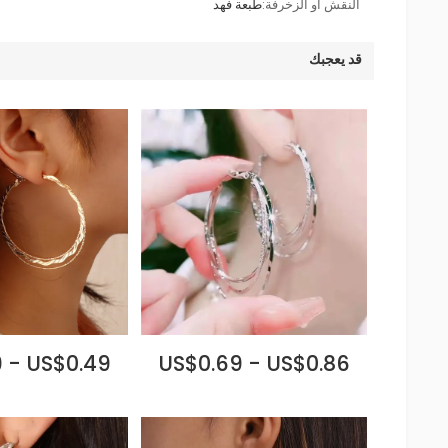
النقش أو الزخرفة:
طبعة فهد
قد يعجبك
 - US$0.49
US$0.69 - US$0.86