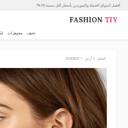
أفضل أسواق الجملة والموردين بأسعار أقل بنسبة 70%!
FASHION⁠
TIY
نحيف
مجوهرات
مُك
العجل
أرض
612E823