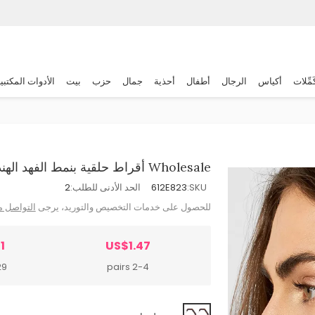
َمِّلات
أكياس
الرجال
أطفال
أحذية
جمال
حزب
بيت
الأدوات المكتبي
Wholesale أقراط حلقية بنمط الفهد الهندسية للنساء من السبيكة
SKU:
612E823
الحد الأدنى للطلب:
2
للحصول على خدمات التخصيص والتوريد، يرجى
التواصل م
1
US$1.47
airs
2-4 pairs