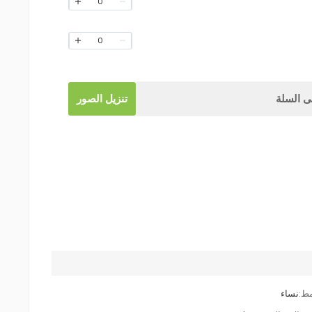
0
0
 السلة
تنزيل الصور
مط:
نساء