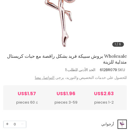
1
/
6
Wholesale بروش سبيكة فريد بشكل راقصة مع حبات كريستال
متدلية للزينة
SKU:
612BR079
الحد الأدنى للطلب:
1
للحصول على خدمات التخصيص والتوريد، يرجى
التواصل معنا
US$1.57
US$1.96
US$2.63
≥ 60 pieces
3-59 pieces
1-2 pieces
أرجواني
0