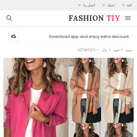
لغة
عملة
اتصل بنا
FASHION⁠
TIY
Download app and enjoy extra discount
نحفة
قمم
مال
327WT371