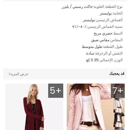
نوع القطعة العلوية:
جاكت رسمي / بليزر
الخامة:
بوليستر
القماش الرئيسي:
بوليستر
نسبة القماش الرئيسي:
٪٨٠-٪٧١
النمط:
حضري مريح
المقاس:
مقاس ضيق
طول القطعة:
طول متوسط
النقش أو الزخرفة:
سادة
الوزن الإجمالي:
0.35 كغ
قد يعجبك
عرض المزيد
5+
7+