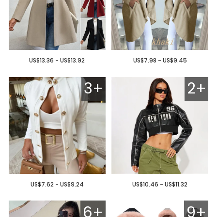
US$13.36 - US$13.92
US$7.98 - US$9.45
3+
2+
US$7.62 - US$9.24
US$10.46 - US$11.32
6+
9+