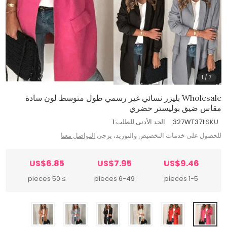
1
/
7
Wholesale بليزر نسائي غير رسمي طول متوسط لون سادة
مقاس ضيق بوليستر حضري
SKU:
327WT371
الحد الأدنى للطلب:
1
للحصول على خدمات التخصيص والتوريد، يرجى
التواصل معنا
US$6.85
US$7.95
US$9.46
≥ 50 pieces
6-49 pieces
1-5 pieces