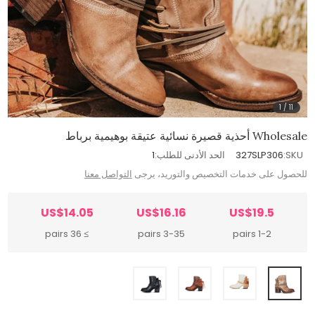
1
/
11
Wholesale أحذية قصيرة نسائية عتيقة بوهيمية برباط
SKU:
327SLP306
الحد الأدنى للطلب:
1
للحصول على خدمات التخصيص والتوريد، يرجى
التواصل معنا
US$14.05
US$16.16
US$19.5
≥ 36 pairs
3-35 pairs
1-2 pairs