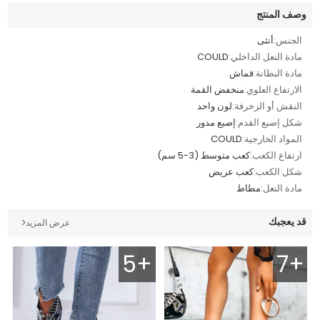
وصف المنتج
الجنس:
أنثى
مادة النعل الداخلي:
COULD
مادة البطانة:
قماش
الارتفاع العلوي:
منخفض القمة
النقش أو الزخرفة:
لون واحد
شكل إصبع القدم:
إصبع مدور
المواد الخارجية:
COULD
ارتفاع الكعب:
كعب متوسط (3-5 سم)
شكل الكعب:
كعب عريض
مادة النعل:
مطاط
قد يعجبك
عرض المزيد
5+
7+