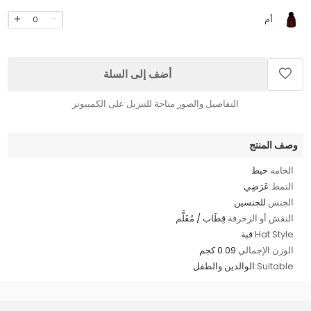
أم
0
أضف إلى السلة
التفاصيل والصور متاحة للتنزيل على الكمبيوتر
وصف المنتج
الخامة:
خيط
النمط:
عَرَضِي
الجنس:
للجنسين
النقش أو الزخرفة:
قِطَاب / مُقَلَّم
Hat Style:
قبة
الوزن الإجمالي:
0.09 كجم
Suitable:
الوالدين والطفل