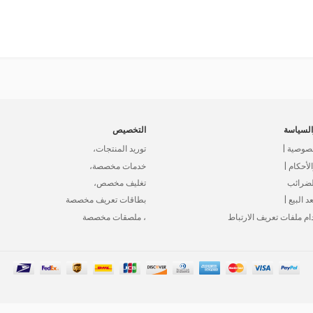
لسياسة
التخصيص
صوصية |
توريد المنتجات،
أحكام |
خدمات مخصصة،
لضرائب
تغليف مخصص،
د البيع |
بطاقات تعريف مخصصة
ام ملفات تعريف الارتباط
، ملصقات مخصصة