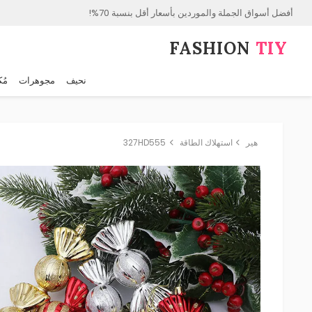
أفضل أسواق الجملة والموردين بأسعار أقل بنسبة 70%!
FASHION⁠
TIY
نحيف
مجوهرات
مُك
هير
استهلاك الطاقة
327HD555