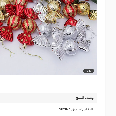
1
/
10
وصف المنتج
المقاس:
صندوق 20x11x4