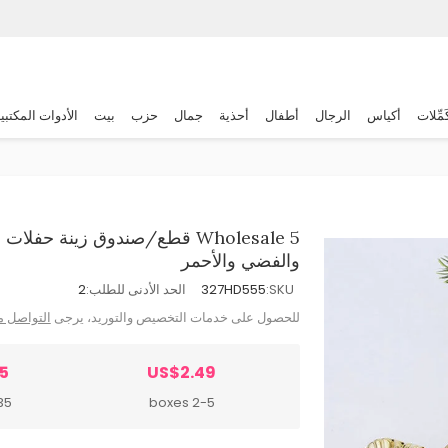
َمِّلات
أكياس
الرجال
أطفال
أحذية
جمال
حزب
بيت
الأدوات المكتبي
Wholesale 5 قطع/صندوق زينة ح
والفضي والأحمر
SKU:
327HD555
الحد الأدنى للطلب:
2
للحصول على خدمات التخصيص والتوريد، يرجى
التواصل م
5
US$2.49
oxes
2-5 boxes