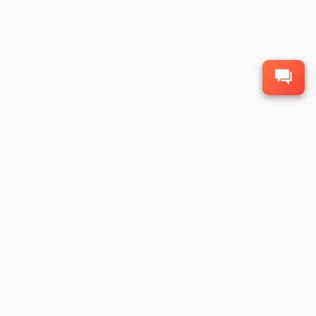
حول الموضة
الشروط والسياسة
حول فاشون تي واي |
سياسة الخصوصية |
اتصل بنا
الشروط والأحكام |
الرسوم والضرائب
| خدمة ما بعد البيع |
بيان استخدام ملفات تعريف الارتباط
التخصيص
تنزيل التطبيق
توريد المنتجات،