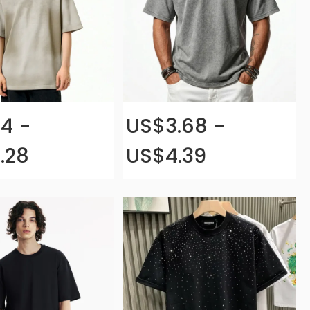
.4 -
US$3.68 -
.28
US$4.39