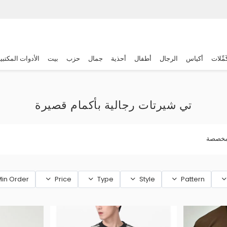
َمِّلات
أكياس
الرجال
أطفال
أحذية
جمال
حزب
بيت
الأدوات المكتبي
تي شيرتات رجالية بأكمام قصيرة
مخصصة
in Order
Price
Type
Style
Pattern