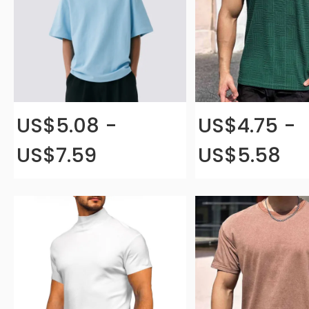
US$5.08 -
US$4.75 -
US$7.59
US$5.58