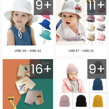
9+
11+
US$2.48 - US$3.42
US$1.87 - US$2.23
16+
9+