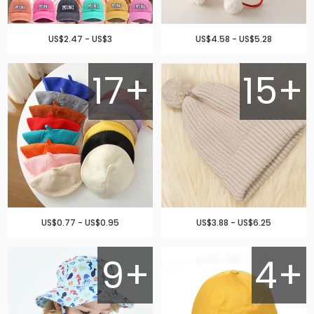
US$2.47 - US$3
US$4.58 - US$5.28
17+
15+
US$0.77 - US$0.95
US$3.88 - US$6.25
9+
4+