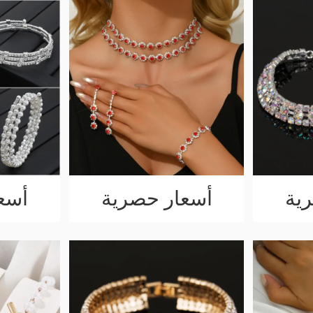
ية
أسعار حصرية
أسع