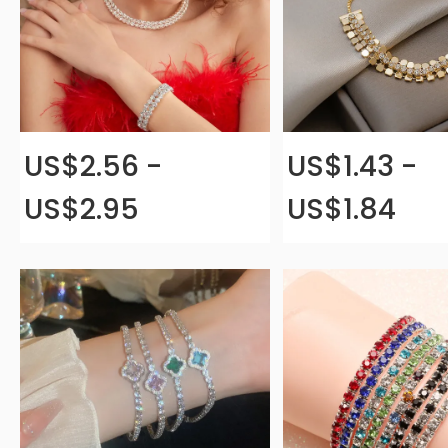
US$2.56 -
US$1.43 -
US$2.95
US$1.84