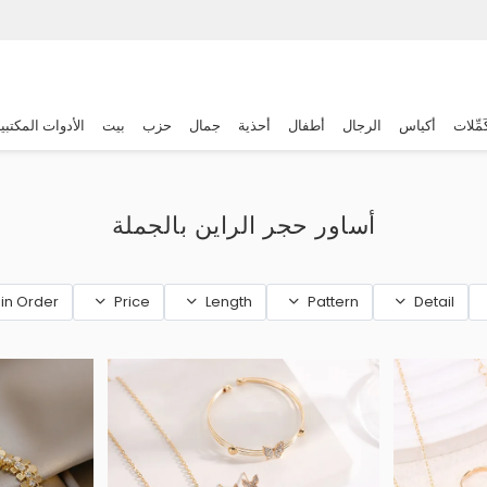
َمِّلات
أكياس
الرجال
أطفال
أحذية
جمال
حزب
بيت
الأدوات المكتبي
أساور حجر الراين بالجملة
in Order
Price
Length
Pattern
Detail