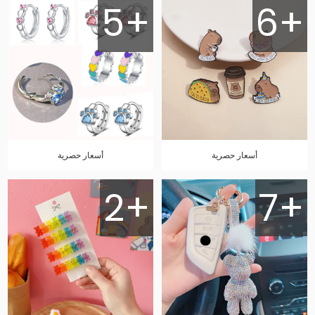
5+
6+
أسعار حصرية
أسعار حصرية
2+
7+