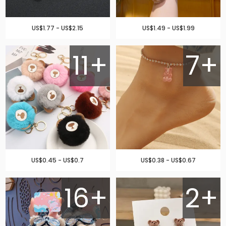
US$1.77 - US$2.15
US$1.49 - US$1.99
11+
7+
US$0.45 - US$0.7
US$0.38 - US$0.67
16+
2+