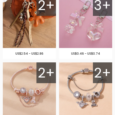
2+
3+
US$2.54 - US$2.86
US$0.46 - US$0.74
2+
2+