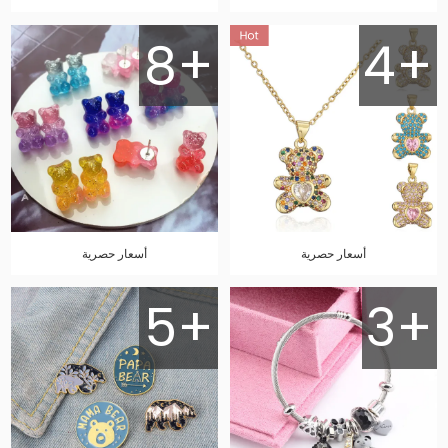
8+
4+
أسعار حصرية
أسعار حصرية
5+
3+