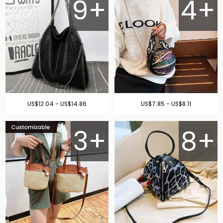
9+
4+
US$12.04 - US$14.86
US$7.85 - US$8.11
3+
8+