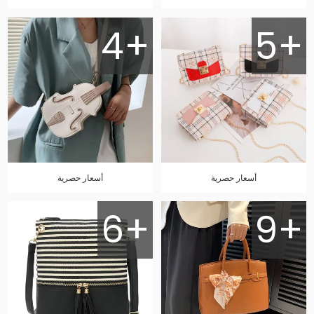
4+
5+
أسعار حصرية
أسعار حصرية
6+
9+