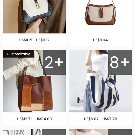
US$8.21 - US$9.12
US$8.04
2+
8+
US$12.71 - US$14.09
US$6.02 - US$7.76