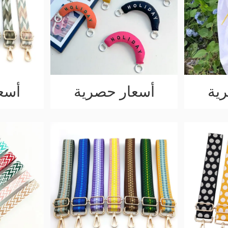
ية
أسعار حصرية
أسع