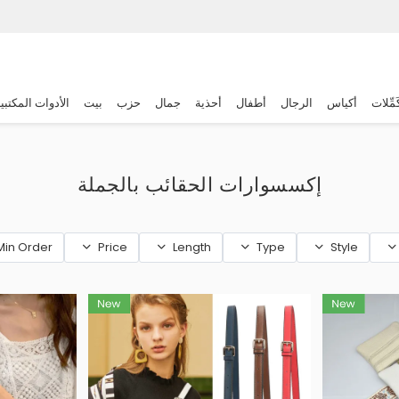
َمِّلات
أكياس
الرجال
أطفال
أحذية
جمال
حزب
بيت
الأدوات المكتبي
إكسسوارات الحقائب بالجملة
Min Order
Price
Length
Type
Style