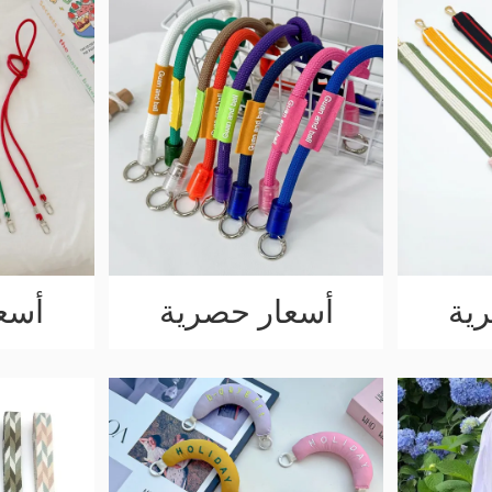
ية
أسعار حصرية
أسع