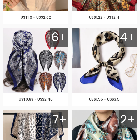
US$1.6 - US$2.02
US$1.22 - US$2.4
6+
4+
US$0.88 - US$2.46
US$1.95 - US$3.5
7+
2+