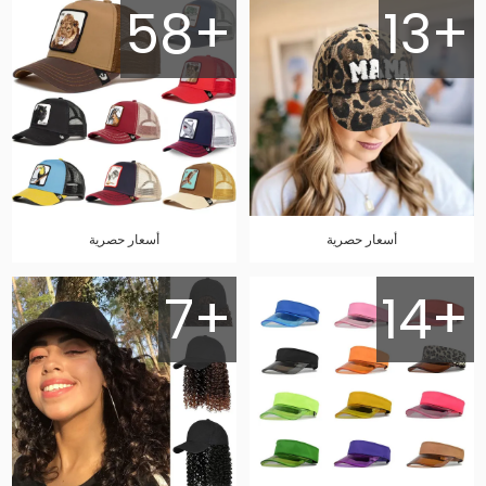
58+
13+
أسعار حصرية
أسعار حصرية
7+
14+